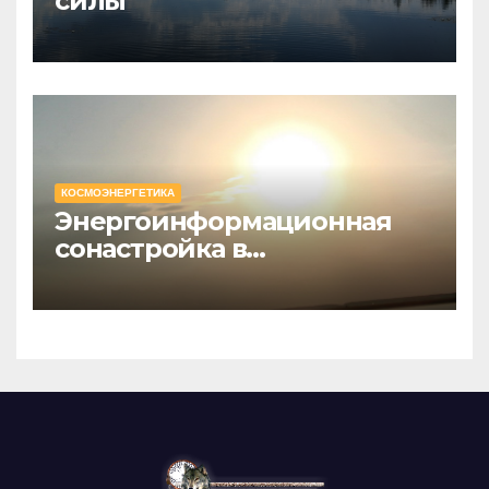
силы
КОСМОЭНЕРГЕТИКА
Энергоинформационная
сонастройка в
космоэнергетике с точки
зрения Информациологии