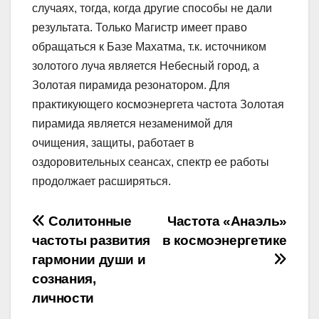
случаях, тогда, когда другие способы не дали
результата. Только Магистр имеет право
обращаться к Базе Махатма, т.к. источником
золотого луча является Небесный город, а
Золотая пирамида резонатором. Для
практикующего космоэнергета частота Золотая
пирамида является незаменимой для
очищения, защиты, работает в
оздоровительных сеансах, спектр ее работы
продолжает расширяться.
Навигация
Солитонные
Частота «Анаэль»
частоты развития
в космоэнергетике
по
гармонии души и
записям
сознания,
личности