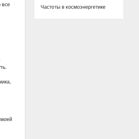
о все
Частоты в космоэнергетике
а
ть.
мика,
 моей