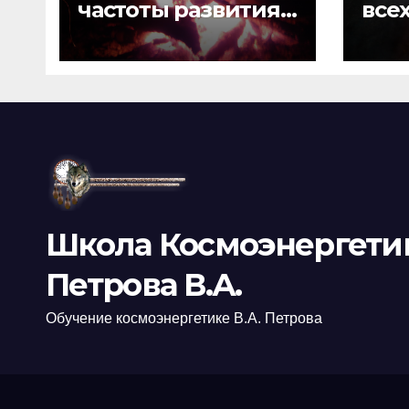
частоты развития
все
гармонии души и
сознания,
личности
Школа Космоэнергети
Петрова В.А.
Обучение космоэнергетике В.А. Петрова