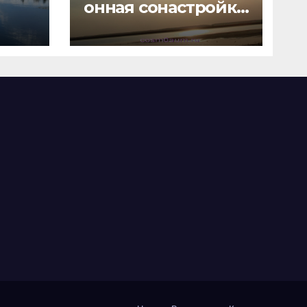
онная сонастройка
в космоэнергетике
с точки зрения
Информациологии